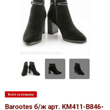
Всего за полцены
Barootes б/ж арт. KM411-B846-