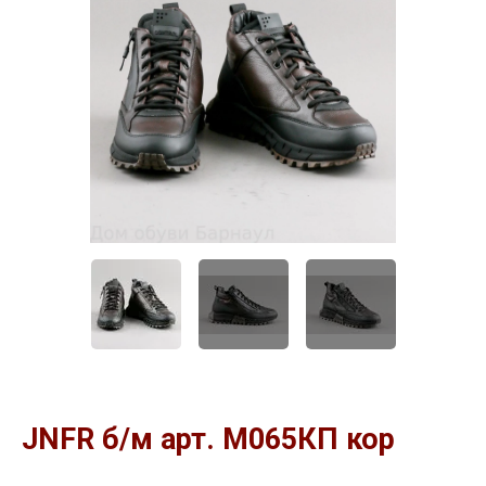
JNFR б/м арт. М065КП кор